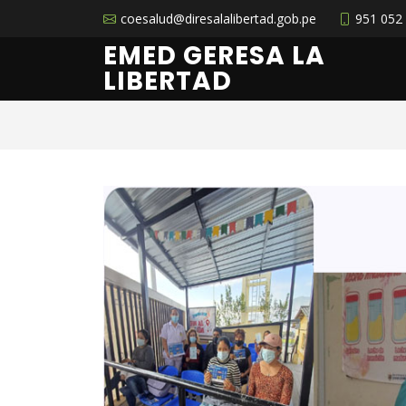
coesalud@diresalalibertad.gob.pe
951 052
EMED GERESA LA
LIBERTAD