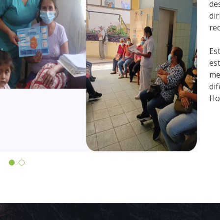
de
di
re
Est
es
me
di
Hos