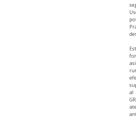
se
Us
po
Pr
de
Es
fo
as
ru
ef
su
al
GR
at
an