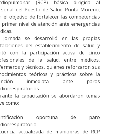
rdiopulmonar (RCP) básica dirigida al
rsonal del Puesto de Salud Punta Moreno,
n el objetivo de fortalecer las competencias
l primer nivel de atención ante emergencias
dicas.
 jornada se desarrolló en las propias
stalaciones del establecimiento de salud y
ntó con la participación activa de cinco
ofesionales de la salud, entre médicos,
fermeros y técnicos, quienes reforzaron sus
nocimientos teóricos y prácticos sobre la
tención inmediata ante paros
rdiorrespiratorios.
rante la capacitación se abordaron temas
ave como:
dentificación oportuna de paro
rdiorrespiratorio.
cuencia actualizada de maniobras de RCP