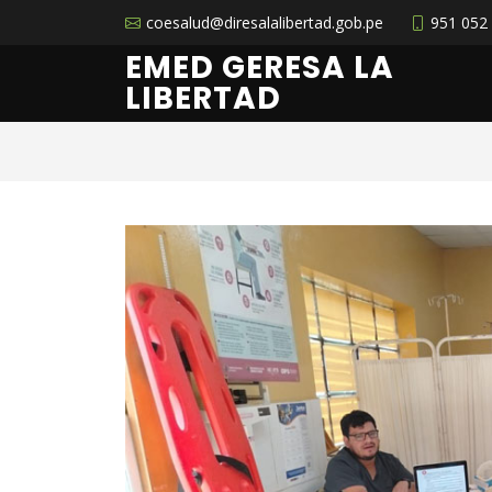
coesalud@diresalalibertad.gob.pe
951 052
EMED GERESA LA
LIBERTAD