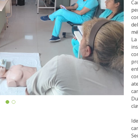
Ca
pe
co
de
mé
La
in
co
pr
en
co
a
ca
Du
cl
I
ca
Se