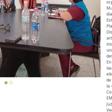
or
Mu
dí
Es
Pl
Di
ar
in
un
des
En
la
el
de 
la
Co
EM
Ju
Ve