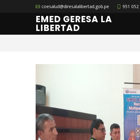
coesalud@diresalalibertad.gob.pe
951 052
EMED GERESA LA
LIBERTAD