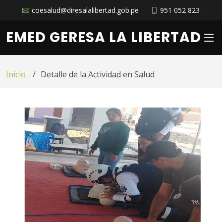
coesalud@diresalalibertad.gob.pe
951 052 823
EMED GERESA LA LIBERTAD
Inicio
Detalle de la Actividad en Salud