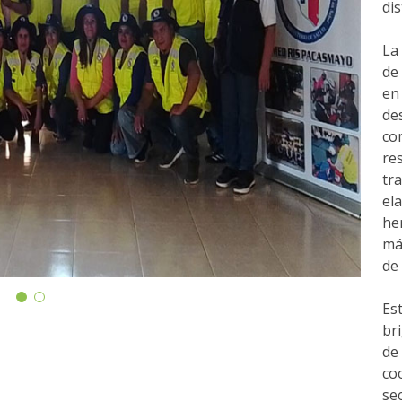
di
La
de
en
de
co
re
tr
el
he
má
de
Es
br
de
co
se