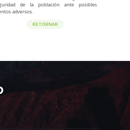
guridad de la población ante posibles
entos adversos.
RETORNAR
D