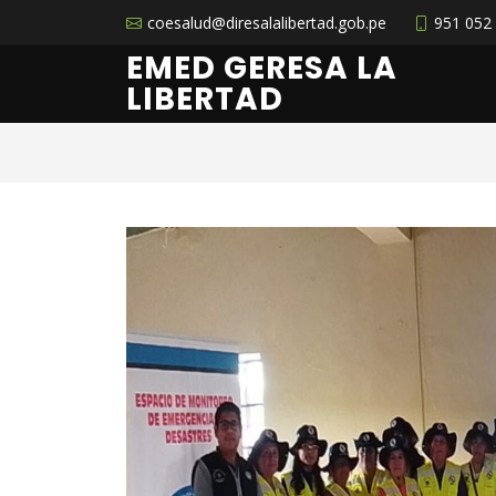
coesalud@diresalalibertad.gob.pe
951 052
EMED GERESA LA
LIBERTAD