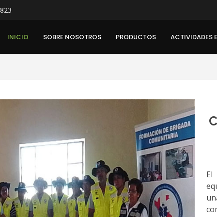
 823
INICIO
SOBRE NOSOTROS
PRODUCTOS
ACTIVIDADES 
C
El
eq
un
co